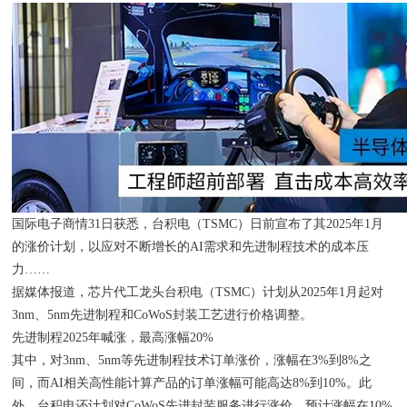
国际电子商情31日获悉，台积电（TSMC）日前宣布了其2025年1月
的涨价计划，以应对不断增长的AI需求和先进制程技术的成本压
力……
据媒体报道，芯片代工龙头台积电（TSMC）计划从2025年1月起对
3nm、5nm先进制程和CoWoS封装工艺进行价格调整。
先进制程2025年喊涨，最高涨幅20%
其中，对3nm、5nm等先进制程技术订单涨价，涨幅在3%到8%之
间，而AI相关高性能计算产品的订单涨幅可能高达8%到10%。此
外，台积电还计划对CoWoS先进封装服务进行涨价，预计涨幅在10%