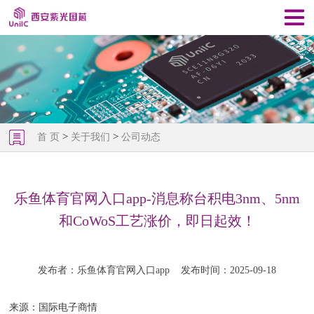
>
>
首 页
关于我们
公司动态
乐鱼体育官网入口app-消息称台积电3nm、5nm
和CoWoS工艺涨价，即日起效！
发布者：乐鱼体育官网入口app
发布时间：2025-09-18
来源：国际电子商情