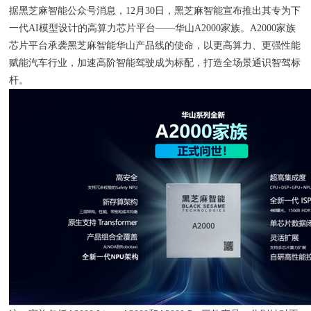
据黑芝麻智能公众号消息，12月30日，黑芝麻智能宣布推出其专为下
一代AI模型设计的高算力芯片平台——华山A2000家族。A2000家族
芯片平台承袭黑芝麻智能华山产品线的使命，以更高算力、更强性能
赋能汽车行业，加速高阶智能驾驶成为标配，打造全场景通识智驾标
杆。