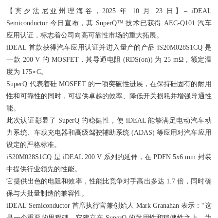
【宾夕法尼亚州理海谷，2025 年 10 月 23 日】– iDEAL
Semiconductor 今日宣布，其 SuperQ™ 技术已获得 AEC-Q101 汽车
应用认证，标志着公司向高可靠性市场的重大拓展。
iDEAL 首款获得汽车应用认证并进入量产的产品 iS20M028S1CQ 是
一款 200 V 的 MOSFET，其导通电阻 (RDS(on)​) 为 25 mΩ，额定温
度为 175∘C。
SuperQ 代表着硅 MOSFET 的一项突破性进展，在保持硅固有的耐用
性和可靠性的同时，可提供卓越的效率、降低开关损耗并增强导通性
能。
此次认证彰显了 SuperQ 的稳健性，使 iDEAL 能够满足电动汽车动
力系统、车载充电器和高级驾驶辅助系统 (ADAS) 等应用对汽车应用
设定的严格标准。
iS20M028S1CQ 是 iDEAL 200 V 系列的延伸，在 PDFN 5x6 mm 封装
中提供行业领先的性能。
它提供出色的电阻和效率，性能比竞争对手高出多达 1.7 倍，同时确
保与大批量制造的兼容性。
iDEAL Semiconductor 首席执行官兼创始人 Mark Granahan 表示：“这
是一个重要的里程碑，它建立在 SuperQ 的耐用性和稳健性之上，为