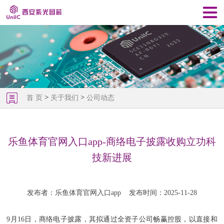
>
>
首 页
关于我们
公司动态
乐鱼体育官网入口app-商络电子披露收购立功科
技新进展
发布者：乐鱼体育官网入口app
发布时间：2025-11-28
9月16日，商络电子披露，其拟通过全资子公司畅赢控股，以直接和