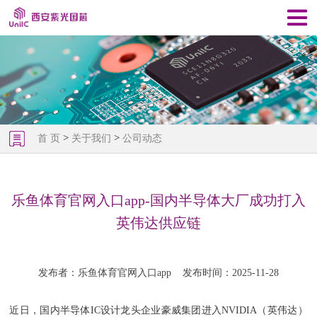
>
>
首 页
关于我们
公司动态
乐鱼体育官网入口app-国内半导体大厂成功打入
英伟达供应链
发布者：乐鱼体育官网入口app
发布时间：2025-11-28
近日，国内半导体IC设计龙头企业豪威集团进入NVIDIA（英伟达）