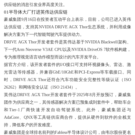
供应链的消息引发业界高度关注。
01半导体大厂打进英伟达供应链
豪威集团9月16日在投资者互动平台上表示，目前，公司已进入英伟
达供应链，支持其NVIDIA DRIVE AGX Thor生态系统，并利用成像
解决方案为下一代智能驾驶汽车提供动力。
DRIVE AGX Thor开发者套件是英伟达基于NVIDIA Blackwell架构、
下一代Arm Neoverse V3AE CPU以及NVIDIA DriveOS 7软件栈构建，
专为推理视觉语言动作模型而设计的汽车开发平台。
据官方介绍，该开发者套件的I/O接口可支持环视摄像头、雷达、激
光雷达等传感器，并兼容GbE/10GbE和PCI-Express等车载接口。同
时，DRIVE AGX Thor还符合汽车功能安全完整性等级认证（ISO
26262）和网络安全认证（ISO 21434）。
英伟达DRIVE AGX Thor开发者套件于2025年8月开放预订，豪威集
团作为供应商之一，其传感器解决方案已预集成到套件中，帮助车企
和Tier-1厂商快速开发自动驾驶系统。此外，豪威集团还与
AdaCore、QNX等工具链供应商合作，提供从硬件到软件的全栈支
持，降低客户的开发难度。
豪威集团是全球排名前列的Fabless半导体设计公司，由韦尔股份更名