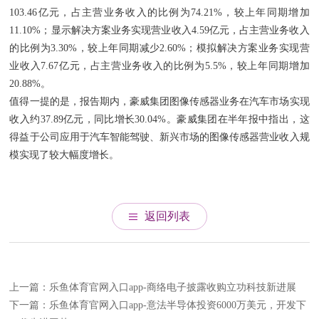
103.46亿元，占主营业务收入的比例为74.21%，较上年同期增加
11.10%；显示解决方案业务实现营业收入4.59亿元，占主营业务收入
的比例为3.30%，较上年同期减少2.60%；模拟解决方案业务实现营
业收入7.67亿元，占主营业务收入的比例为5.5%，较上年同期增加
20.88%。
值得一提的是，报告期内，豪威集团图像传感器业务在汽车市场实现
收入约37.89亿元，同比增长30.04%。豪威集团在半年报中指出，这
得益于公司应用于汽车智能驾驶、新兴市场的图像传感器营业收入规
模实现了较大幅度增长。
返回列表
上一篇：乐鱼体育官网入口app-商络电子披露收购立功科技新进展
下一篇：乐鱼体育官网入口app-意法半导体投资6000万美元，开发下