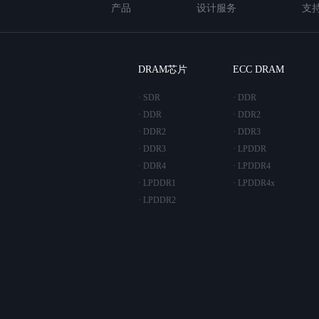
产品
设计服务
支
DRAM芯片
ECC DRAM
· SDR
· DDR
· DDR
· DDR2
· DDR2
· DDR3
· DDR3
· LPDDR
· DDR4
· LPDDR4
· LPDDR1
· LPDDR4x
· LPDDR2