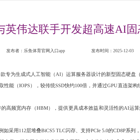
侠与英伟达联手开发超高速AI固
发布者：乐鱼体育官网入口app
发布时间：2025-12-03
开发一款专为生成式人工智能（AI）运算服务器设计的新型固态硬盘（
机读取性能（IOPS），较传统SSD快约100倍，并通过GPU直
的高频宽内存（HBM），提供更具成本效益和灵活性的AI运算解
用112层堆叠BiCS5 TLC闪存、支持PCIe 5.0的CD8P