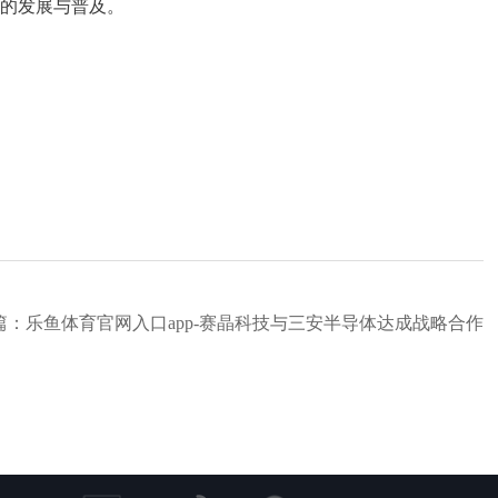
术的发展与普及。
篇：乐鱼体育官网入口app-赛晶科技与三安半导体达成战略合作