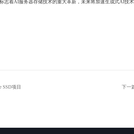
开，标志着AI服务器存储技术的重大革新，未来将加速生成式AI技
 SSD项目
下一