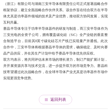
（浙江）有限公司与湖南三安半导体有限责任公司正式签署战略合作
框架协议，建立全面战略合作伙伴关系。该合作旨在结合双方在半导
体尤其是功率器件领域的技术及产业优势，推动双方协同发展，实现
互利共赢。
赛晶半导体专注于功率半导体器件的研发与制造，而三安半导体作为
三安光电的全资子公司，拥有覆盖碳化硅（SiC）全产业链的垂直整
合制造平台，目前其8英寸碳化硅芯片产线已实现量产并通线。此次
合作中，三安半导体将根据赛晶半导体的需求，确保稳定、及时向赛
晶产品供应，并在其生产计划中给予赛晶半导体优先供应权。
双方均表示，将共同评估未来市场的增长潜力，制订产能扩展计划，
并开展资源共享与技术交流，进一步提升双方的市场竞争力。赛晶科
技寄望通过此次战略合作，在全球半导体产业尤其是功率器件市场中
实现更强竞争优势。
返回列表