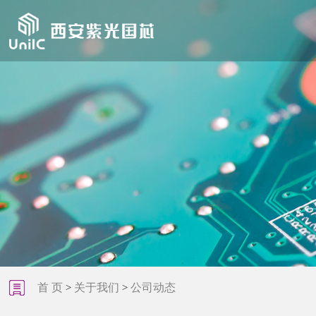
首 页
关于我们
公司动态
>
>