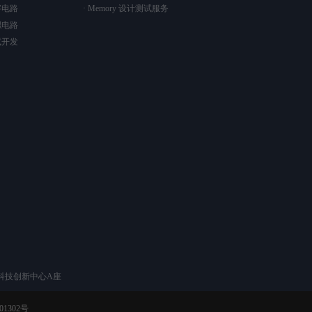
字电路
· Memory 设计测试服务
拟电路
试开发
科技创新中心A座
01302号