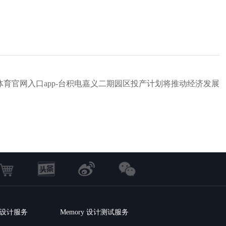
育官网入口app-台积电嘉义二期园区投产计划将推动经济发展
C 设计服务
Memory 设计测试服务