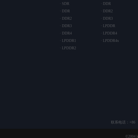
· SDR
· DDR
· DDR
· DDR2
· DDR2
· DDR3
· DDR3
· LPDDR
· DDR4
· LPDDR4
· LPDDR1
· LPDDR4x
· LPDDR2
联系电话：+86 （2
©200