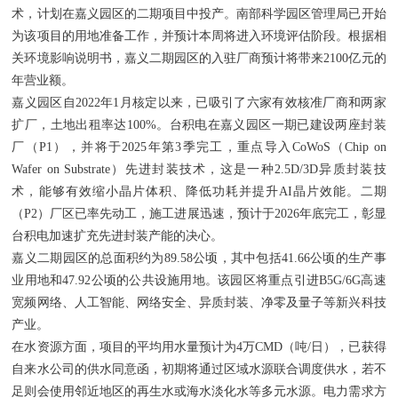
术，计划在嘉义园区的二期项目中投产。南部科学园区管理局已开始
为该项目的用地准备工作，并预计本周将进入环境评估阶段。根据相
关环境影响说明书，嘉义二期园区的入驻厂商预计将带来2100亿元的
年营业额。
嘉义园区自2022年1月核定以来，已吸引了六家有效核准厂商和两家
扩厂，土地出租率达100%。台积电在嘉义园区一期已建设两座封装
厂（P1），并将于2025年第3季完工，重点导入CoWoS（Chip on
Wafer on Substrate）先进封装技术，这是一种2.5D/3D异质封装技
术，能够有效缩小晶片体积、降低功耗并提升AI晶片效能。二期
（P2）厂区已率先动工，施工进展迅速，预计于2026年底完工，彰显
台积电加速扩充先进封装产能的决心。
嘉义二期园区的总面积约为89.58公顷，其中包括41.66公顷的生产事
业用地和47.92公顷的公共设施用地。该园区将重点引进B5G/6G高速
宽频网络、人工智能、网络安全、异质封装、净零及量子等新兴科技
产业。
在水资源方面，项目的平均用水量预计为4万CMD（吨/日），已获得
自来水公司的供水同意函，初期将通过区域水源联合调度供水，若不
足则会使用邻近地区的再生水或海水淡化水等多元水源。电力需求方