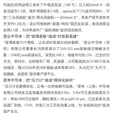
司副总经理赵维江发布了中电流高温（500 ℃）注入机Infeed II：铝
束流提升1.5倍、维护周期延长1.6倍，uptime从77.5%提升到88%，可
把“三台高能机”减为“两台高能机+一台Infeed II”，单条产线节省资本
开支约1.2亿元；该公司独创的“卤素+纯铝”固态反应源，束流强度达
友商2.5倍，为功率器件厂“减机增效”提供现实路径。
恵众半导体：把“玻璃基板”做成“封装新基建”
“玻璃基板TGV整线，让先进封装跳出硅的极限。”恵众半导体（深
圳）有限公司董事长冯彗星展示了510×515 mm面板级完整解决方
案：1500孔/min高速钻孔、深宽比100:1、电镀均匀性≤5%，已交付日
月光、英特尔、台积电等厂商，其披露，公司配套的AGV/MGV全自
动物流，预计2026年把ABF载板成本再降30%，为AI芯片“大尺寸、
低翘曲、低损耗”提供量产级平台。
星奇半导体：把“压力计”做成“模块化标杆”
“压力计也要模块化，让每一次焊接都可追溯。”星奇（上海）半导体
有限公司研发总监陈鑫发布国内首款6 Pin、9 Pin可互换高精度压力
计：寿命1000万次循环，颗粒测试＜20 pcs@0.16 μm，已在多家主流
晶圆厂刻蚀、CVD、封装三大工艺段批量上线，为“全链路流控”提供
国产支点。