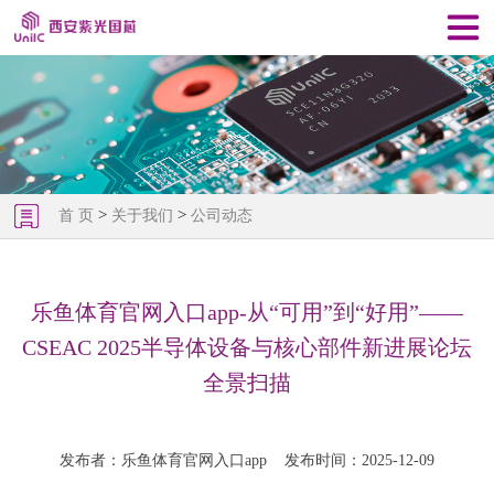
>
>
首 页
关于我们
公司动态
乐鱼体育官网入口app-从“可用”到“好用”——
CSEAC 2025半导体设备与核心部件新进展论坛
全景扫描
发布者：乐鱼体育官网入口app
发布时间：2025-12-09