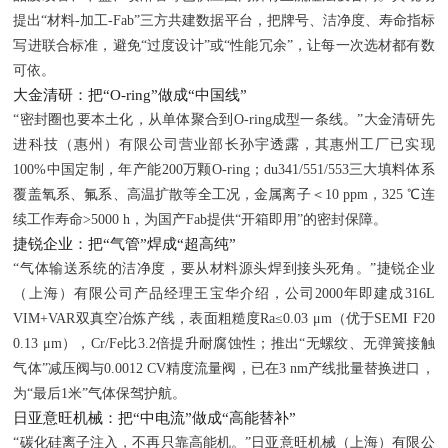
提出“材料-加工-Fab”三方共建数据平台，把牌号、洁净度、寿命指标
写进联合标准，避免“过度设计”或“性能冗余”，让每一次选材都有数
可依。
大金清研：把“O-ring”做成“中国线”
“密封圈也要本土化，从单体聚合到O-ring成型一条线。”大金清研先
进科技（惠州）有限公司营业部长孙宇透露，其惠州工厂已实现
100%中国定制，年产能200万颗O-ring；du341/551/553三大填料体系
覆盖氧系、氟系、高温扩散等全工况，金属离子＜10 ppm，325 ℃连
续工作寿命>5000 h，为国产Fab提供“开箱即用”的密封保障。
捷锐企业：把“气管”焊成“超高纯”
“气体输送系统的洁净度，要从材料源头焊到接头死角。”捷锐企业
（上海）有限公司产品经理王宝华介绍，公司2000年即建成316L
VIM+VAR双真空冶炼产线，表面粗糙度Ra≤0.03 μm（优于SEMI F20
0.13 μm），Cr/Fe比3.2倍提升耐腐蚀性；推出“无螺纹、无弹簧接触
气体”减压阀与0.0012 CV精度流量阀，已在3 nm产线批量替换进口，
为“最后1米”气体保驾护航。
日亚意旺机械：把“中电流”做成“高能替补”
“碳化硅离子注入，不再只靠高能机。”日亚意旺机械（上海）有限公