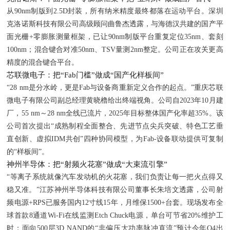
从90nm制版到2.5D封装，所有纳米精度最终都落在运动平台。深圳
克洛诺斯科技有限公司高级顾问曲鲁杰透露，与海德汉共建的国产平
面光栅+零膨胀测量框架，已让90nm制版平台重复定位35nm、套刻
100nm；混合键合对准50nm、TSV量测2nm整定。公司正在攻关更高
精度的混合键合平台。
芯联微电子：把“Fab门槛”做成“国产化样板间”
“28 nm是分水岭，更是Fab与设备商重新定义合作的起点。”重庆芯联
微电子有限公司副总经理黄晓橹给出终端视角。公司自2023年10月建
厂，55 nm～28 nm全线已流片，2025年目标整体国产化率超35%。该
公司首次提出“成熟制程全面整合、先进节点尖兵突破、特色工艺垂
直创新、虚拟IDM共创”四种协同模型，为Fab-设备联动提供可复制
的“样板间”。
神州半导体：把“射频火花塞”做成“大束流引擎”
“等离子系统就像汽车发动机的火花塞，我们负责让每一把火点得又
稳又准。”江苏神州半导体科技有限公司董事长朱培文透露，公司射
频电源+RPS已服务国内12寸线15年，月维保1500+台套。现场发布全
球首款8通道Wi-Fi在线监测Etch Chuck电源，单台可节省20%维护工
时；面向500层3D NAND的“非偏压大功率脉冲直流”预计今年Q4出