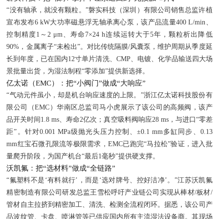
“没有轴承，就没有颗粒。”磐实科技（深圳）有限公司销售总监许植
宣布发布6 kW大功率磁悬浮无轴承离心泵，该产品流量400 L/min、
控制精度1～2 μm、寿命7×24 h连续运转大于5年，颗粒析出降低
90%，金属离子“未检出”。对比传统隔膜/风囊泵，维护周期从季度延
长到年度，已在国内12寸单片清洗、CMP、电镀、化学品输送四大场
景批量出货，为湿法制程“零添加”提供新选择。
亿太诺（EMC）：把“小阀门”做成“大响应”
“气动元件虽小，却是机台响应速度的上限。”浙江亿太诺科技股份有
限公司（EMC）华南区总监司马小虎展示了该公司的高频阀，该产
品开关时间1.8 ms、寿命2亿次；真空吸料阀响应28 ms，与进口“零差
距”。针对0.001 MPa级抛光头压力控制、±0.1 mm多缸同步、0.13
mm红宝石微孔限流等极限需求，EMC已跑完“马拉松”验证，进入批
量爬升阶段，为国产机台“最后1毫秒”提供硬支撑。
沃凯氟：把“选材料”做成“全链路”
“氟塑料不是‘有料就行’，而是‘选对牌号、控好洁净’。”江苏沃凯氟
精密制造有限公司研发总监王雪松呼吁产业链公司实现从棒材/板材/
管材自主拉挤到精密加工、清洗、检测全流程闭环。据悉，该公司产
品波纹管、卡盘、喷淋管等已供应国内所有主流湿法设备商。其现场