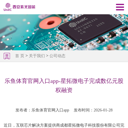
>
>
首 页
关于我们
公司动态
乐鱼体育官网入口app-星拓微电子完成数亿元股
权融资
发布者：乐鱼体育官网入口app
发布时间：2026-01-28
近日，互联芯片解决方案提供商成都星拓微电子科技股份有限公司完