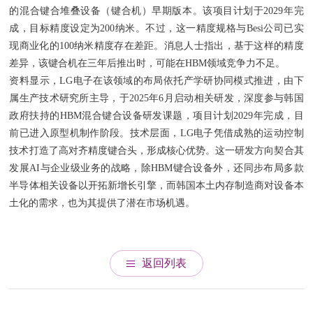
的混合键合堆叠设备（键合机）早期版本。该项目计划于2029年完
成，目标精度设定为200纳米。不过，这一精度规格与Besi公司已实
现商业化的100纳米精度存在差距。消息人士指出，基于这样的精度
差异，该键合机在三年后推出时，可能在HBM领域竞争力不足。
资料显示，LG电子在该领域的布局依托产学研协同模式推进，由下
属生产技术研究所主导，于2025年6月启动相关研发，深度参与韩国
政府扶持的HBM混合键合设备研发课题，项目计划2029年完成，目
前已进入原型机制作阶段。技术层面，LG电子凭借成熟的运动控制
技术打造了高对齐精度键合头，形成核心优势。这一研发方向契合其
发展AI与企业级业务的战略，除HBM键合设备外，还同步布局多款
半导体相关设备以开拓新增长引擎，而韩国本土内存制造商对设备本
土化的需求，也为其提供了潜在市场机遇。
返回列表