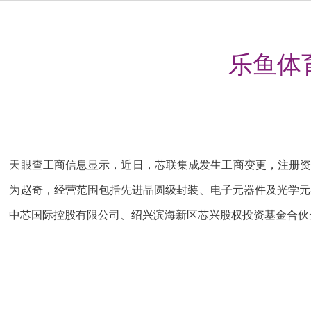
乐鱼体育
天眼查工商信息显示，近日，芯联集成发生工商变更，注册资本由
为赵奇，经营范围包括先进晶圆级封装、电子元器件及光学元
中芯国际控股有限公司、绍兴滨海新区芯兴股权投资基金合伙