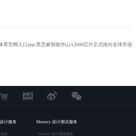
育官网入口app-黑芝麻智能华山A2000芯片正式推向全球市场
C 设计服务
Memory 设计测试服务
字电路
· Memory 设计测试服务