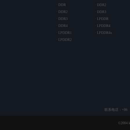
· DDR
· DDR2
· DDR2
· DDR3
· DDR3
· LPDDR
· DDR4
· LPDDR4
· LPDDR1
· LPDDR4x
· LPDDR2
联系电话：+86 （2
©200