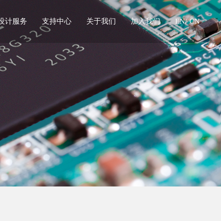
设计服务
支持中心
关于我们
加入我们
EN/
CN