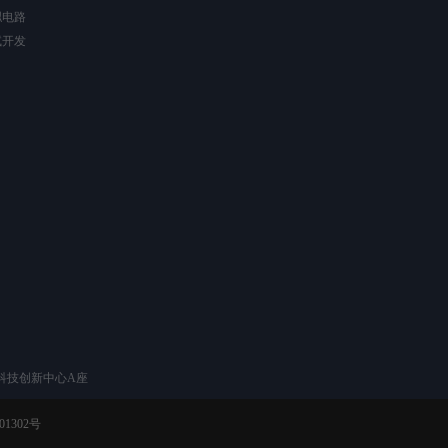
拟电路
试开发
科技创新中心A座
01302号