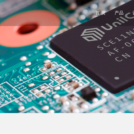
首 页
产品