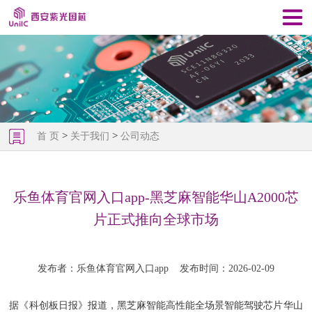
>
>
首 页
关于我们
公司动态
乐鱼体育官网入口app-黑芝麻智能华山A2000芯
片正式推向全球市场
发布者：乐鱼体育官网入口app
发布时间：2026-02-09
据《科创板日报》报道，黑芝麻智能高性能全场景智能驾驶芯片华山