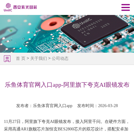
>
>
首 页
关于我们
公司动态
乐鱼体育官网入口app-阿里旗下夸克AI眼镜发布
发布者：乐鱼体育官网入口app
发布时间：2026-03-28
11月27日，阿里旗下夸克AI眼镜发布，接入阿里千问。在硬件方面，
采用高通AR1旗舰芯片加恒玄BES2800芯片的双芯设计，搭配安卓加