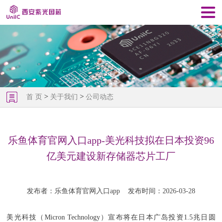
>
>
首 页
关于我们
公司动态
乐鱼体育官网入口app-美光科技拟在日本投资96
亿美元建设新存储器芯片工厂
发布者：乐鱼体育官网入口app
发布时间：2026-03-28
美光科技（Micron Technology）宣布将在日本广岛投资1.5兆日圆