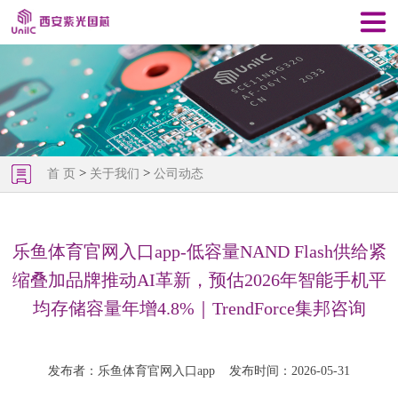
>
>
首 页
关于我们
公司动态
乐鱼体育官网入口app-低容量NAND Flash供给紧
缩叠加品牌推动AI革新，预估2026年智能手机平
均存储容量年增4.8%｜TrendForce集邦咨询
发布者：乐鱼体育官网入口app
发布时间：2026-05-31