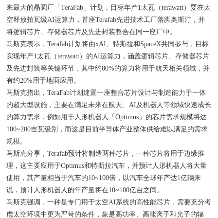
来最大的晶圆厂「TeraFab」计划，目标年产1太瓦（terawatt）要在太
空释放拍瓦级AI运算力，首座Terafab先进技术工厂落脚奥斯汀，并
将逻辑芯片、存储器芯片及先进封装整合在同一座厂中。
马斯克表示，Terafab计划将由xAI、特斯拉和SpaceX共同参与，目标
实现年产1太瓦（terawatt）的AI运算力，涵盖逻辑芯片、存储器芯片
及先进封装等关键环节，其中约80%的算力将用于航天相关领域，并
有约20%用于地面应用。
马斯克指出，TeraFab计划建置一座整合芯片设计与制造能力于一体
的超大型设施，主要在满足未来在航天、AI及机器人等领域快速成长
的算力需求，例如用于人形机器人「Optimus」的芯片需求规模将达
100~200吉瓦级别，而这是目前半导体产业整体供给难以满足的需求
规模。
马斯克分享，Terafab预计将制造两种芯片，一种芯片将用于边缘推
理，这主要应用于Optimus和特斯拉汽车，并预计人形机器人将大量
使用，其产量相当于汽车的10~100倍，以汽车全球年产达1亿辆来
说，预计人形机器人的年产量将在10~100亿台之间。
马斯克强调，一种是专门用于太空AI系统的高性能芯片，需要充分考
虑太空环境中更为严苛的条件，象是高功率、高能离子和光子的辐