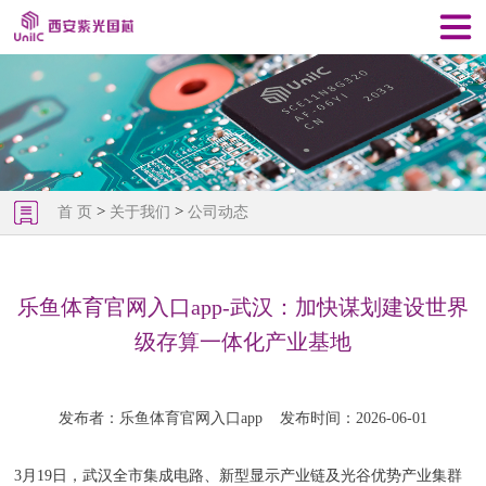
>
>
首 页
关于我们
公司动态
乐鱼体育官网入口app-武汉：加快谋划建设世界
级存算一体化产业基地
发布者：乐鱼体育官网入口app
发布时间：2026-06-01
3月19日，武汉全市集成电路、新型显示产业链及光谷优势产业集群