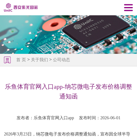
>
>
首 页
关于我们
公司动态
乐鱼体育官网入口app-纳芯微电子发布价格调整
通知函
发布者：乐鱼体育官网入口app
发布时间：2026-06-01
2026年3月23日，纳芯微电子发布价格调整通知函，宣布因全球半导