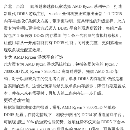
台北，台湾 — 随着越来越多玩家选择 AMD Ryzen 系列平台，打造
新世代 DDR5 游戏主机，v-color 全何科技正式推出全新 1+1 DDR5
内存与虚拟灯条解决方案，带来更聪明、更具弹性的升级选择。此方
案专为希望以更轻松方式迈入 DDR5 平台的玩家所设计，每组产品
皆包含 1 条有效 DDR5 内存模组 与 1 条不含容量的虚拟灯条模组。
让使用者从一开始就能拥有 DDR5 性能，同时更完整、更俐落地呈
现双条视觉配置效果。
专为 AMD Ryzen 游戏平台打造
此方案专为 AMD Ryzen 游戏系统推出，包括备受关注的 Ryzen 7
7800X3D 以及 Ryzen 7 9850X3D 高阶处理器。凭借 AMD X3D 架
构，对于以游戏为主的使用者而言，单条 DDR5 内存配置 依然是相
当实用的选择。这也让玩家能够先以单条内存起步，降低前期建置成
本，并在未来有需要时，再加入第二条内存进一步升级。
更强游戏性能
根据近期游戏媒体的报道，搭配 AMD Ryzen 7 7800X3D 的单条
DDR5 配置，在特定情境下，相较于较旧的 DDR4 双通道游戏平台，
可展现 超过 30% 的游戏性能优势。这项优势不仅来自 DDR5 平台本
身，也来自 Ryzen 7 7800X3D 所具备的 96MB L3 缓存，可将更多游