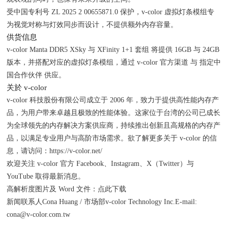
受中国专利号 ZL 2025 2 00655871.0 保护，v-color 虚拟灯条模组专
为视觉对称与灯效同步而设计，不提供额外内存容量。
供货信息
v-color Manta DDR5 XSky 与 XFinity 1+1 套组 将提供 16GB 与 24GB
版本，并搭配对应的虚拟灯条模组，通过 v-color 官方渠道 与 指定中
国合作伙伴 供应。
关於 v-color
v-color 科技股份有限公司成立于 2006 年，致力于提供高性能内存产
品，为用户带来卓越且极致的性能体验。这家位于台湾的公司已成长
为全球领先的内存解决方案供应商，持续推出创新且高规格的内存产
品，以满足专业用户与高阶市场需求。欲了解更多关于 v-color 的信
息，请访问：https://v-color.net/
欢迎关注 v-color 官方 Facebook、Instagram、X（Twitter）与
YouTube 取得最新消息。
高解析度图片及 Word 文件：点此下载
新闻联系人Cona Huang / 市场部v-color Technology Inc.E-mail:
cona@v-color.com.tw