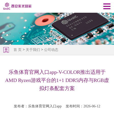
>
>
首 页
关于我们
公司动态
乐鱼体育官网入口app-V-COLOR推出适用于
AMD Ryzen游戏平台的1+1 DDR5内存与RGB虚
拟灯条配套方案
发布者：乐鱼体育官网入口app
发布时间：2026-06-12