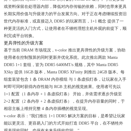
戏资料保留在处理器内部，降低对内存传输的依赖，同时也带来更具
长期实用价值与升级潜力的平台发展方向。对于正在考虑继续投资旧
世代内存标准，或直接迈入 DDR5 的玩家而言，1+1 概念 提供了一
种更灵活的入门方式，让使用者在不牺牲理想主机外观的前提下，顺
利完成平台转换。
更具弹性的升级方案
基于当前 DRAM 市场现况，v-color 推出更具弹性的升级方案，协助
使用者在控制预算的同时更新并优化系统。此次推出两款 Manta
DDR5 1+1 套组，皆为 DDR5 6400MT/s 规格，其中 Manta DDR5
XSky 提供 16GB 版本，Manta DDR5 XFinity 则推出 24GB 版本。每
组套装皆包含 1 条 DRAM 内存模组 与 1 条虚拟灯条，让玩家在入手
时即可同时获得内存性能与 RGB 主机的视觉效果。使用者可先以
1+1 配置（1 条内存 + 1 条虚拟灯条） 开始，并依需求逐步升级至
2+2 配置（2 条内存 + 2 条虚拟灯条），在提升内存容量的同时，于
相容主板上维持完整 4 条内存插槽的视觉呈现。
v-color 表示：“我们推出 1+1 DDR5 解决方案的目标，是希望让玩家
能以更灵活、更容易入门的方式开始打造 DDR5 平台，在不牺牲外
观表现的同时，也保有未来升级的空间。”