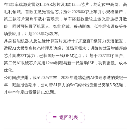
布1款车载激光雷达LiDAR芯片及3款12nm芯片，均定位中高阶、高
毛利领域。首款主激光雷达芯片预计2026年Q2上车并小规模量产，
第二款芯片聚焦车载补盲场景，单车搭载数量较主激光雷达提升数
倍，同时可拓展至机器人、智能穿戴、移动影像、低空经济设备等多
场景应用，计划2026年Q4发布。
具身智能机器人及边缘计算芯片支持十几T至百T级算力灵活配置，
适配AI大模型多模态推理及边缘计算场景需求；进阶智驾及智能座舱
芯片集成32T算力，已获国际一线OEM定点，计划于2027年Q1量产。
第二代AI眼镜芯片采用12nm制程与新一代运动ISP，功耗更低、成本
优化。
公司同步披露，截至2025年末，2025年是端边侧AI快速渗透的关键一
年，截至报告期末，公司带AI算力的SoC累计出货量已突破5.5亿颗，
其中本年度出货量超1.2亿颗。
返回列表