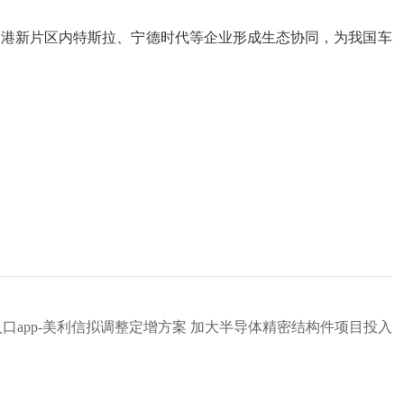
临港新片区内特斯拉、宁德时代等企业形成生态协同，为我国车
口app-美利信拟调整定增方案 加大半导体精密结构件项目投入