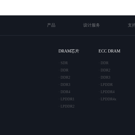
产品
设计服务
支
DRAM芯片
ECC DRAM
· SDR
· DDR
· DDR
· DDR2
· DDR2
· DDR3
· DDR3
· LPDDR
· DDR4
· LPDDR4
· LPDDR1
· LPDDR4x
· LPDDR2