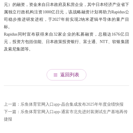
元）的融资，资金来自日本政府及私营企业，其中日本经济产业省下
属独立行政机构注资1000亿日元，该战略融资计划将助力Rapidus公
司稳步推进研发进程，于2027年前实现2纳米逻辑半导体的量产目
标。
Rapidus同时宣布获得来自32家企业的私募融资，总额达1676亿日
元，投资方包括佳能、日本政策投资银行、富士通、NTT、软银集团
及索尼集团等。
返回列表
上一篇：乐鱼体育官网入口app-晶合集成发布2025年年度业绩快报
下一篇：乐鱼体育官网入口app-通富市北先进封装测试生产基地再传
捷报