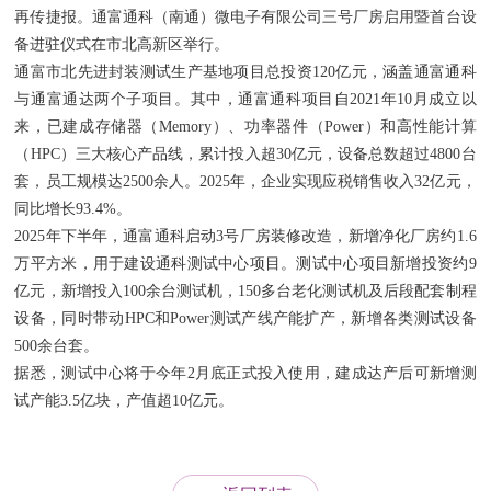
再传捷报。通富通科（南通）微电子有限公司三号厂房启用暨首台设
备进驻仪式在市北高新区举行。
通富市北先进封装测试生产基地项目总投资120亿元，涵盖通富通科
与通富通达两个子项目。其中，通富通科项目自2021年10月成立以
来，已建成存储器（Memory）、功率器件（Power）和高性能计算
（HPC）三大核心产品线，累计投入超30亿元，设备总数超过4800台
套，员工规模达2500余人。2025年，企业实现应税销售收入32亿元，
同比增长93.4%。
2025年下半年，通富通科启动3号厂房装修改造，新增净化厂房约1.6
万平方米，用于建设通科测试中心项目。测试中心项目新增投资约9
亿元，新增投入100余台测试机，150多台老化测试机及后段配套制程
设备，同时带动HPC和Power测试产线产能扩产，新增各类测试设备
500余台套。
据悉，测试中心将于今年2月底正式投入使用，建成达产后可新增测
试产能3.5亿块，产值超10亿元。