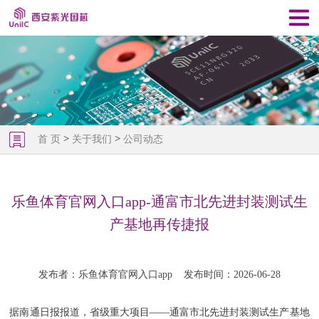
>
>
首 页
关于我们
公司动态
乐鱼体育官网入口app-通富市北先进封装测试生
产基地再传捷报
发布者：乐鱼体育官网入口app
发布时间：2026-06-28
据南通日报报道，省级重大项目——通富市北先进封装测试生产基地