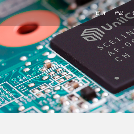
首 页
产品