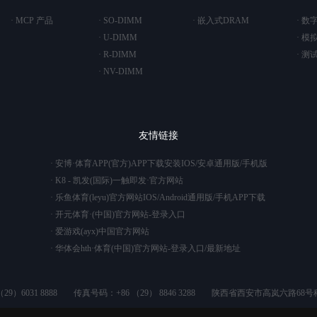
· MCP 产品
· SO-DIMM
· 嵌入式DRAM
· 数
· U-DIMM
· 模
· R-DIMM
· 测
· NV-DIMM
友情链接
· 安博·体育APP(官方)APP下载安装IOS/安卓通用版/手机版
· K8 - 凯发(国际)一触即发·官方网站
· 乐鱼体育(leyu)官方网站IOS/Android通用版/手机APP下载
· 开元体育·(中国)官方网站-登录入口
· 爱游戏(ayx)中国官方网站
· 华体会hth·体育(中国)官方网站-登录入口/最新地址
9）6031 8888
传真号码：+86 （29） 8846 3288
陕西省西安市高岚六路68号