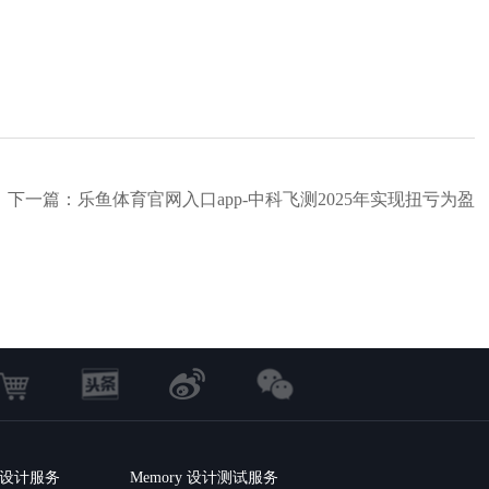
下一篇：乐鱼体育官网入口app-中科飞测2025年实现扭亏为盈
C 设计服务
Memory 设计测试服务