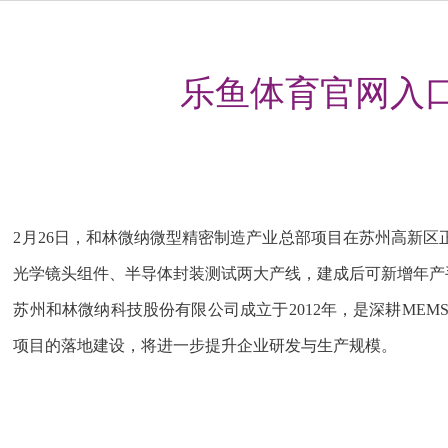
乐鱼体育官网入口
2月26日，和林微纳微型精密制造产业总部项目在苏州高新区正
光学镜头组件、半导体封装测试两大产线，建成后可新增年产手机
苏州和林微纳科技股份有限公司成立于2012年，是深耕ME
项目的落地建设，将进一步提升企业研发与生产规模。