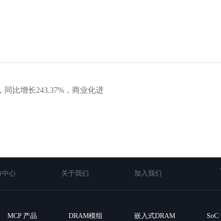
同比增长243.37%，商业化进
持中心
关于我们
加入我们
MCP 产品
DRAM模组
嵌入式DRAM
So