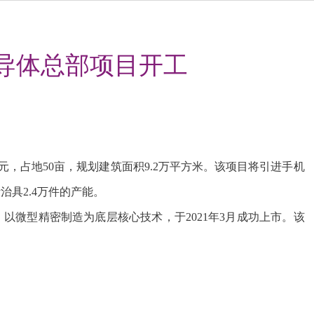
半导体总部项目开工
元，占地50亩，规划建筑面积9.2万平方米。该项目将引进手机
治具2.4万件的产能。
以微型精密制造为底层核心技术，于2021年3月成功上市。该