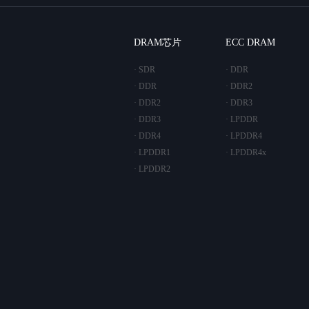
DRAM芯片
ECC DRAM
· SDR
· DDR
· DDR
· DDR2
· DDR2
· DDR3
· DDR3
· LPDDR
· DDR4
· LPDDR4
· LPDDR1
· LPDDR4x
· LPDDR2