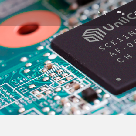
首 页
产品