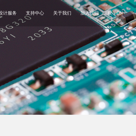
设计服务
支持中心
关于我们
加入我们
EN/
CN