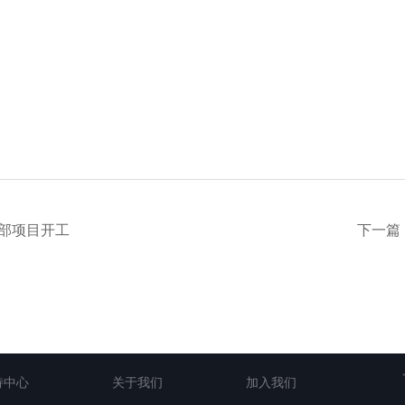
总部项目开工
下一篇
持中心
关于我们
加入我们