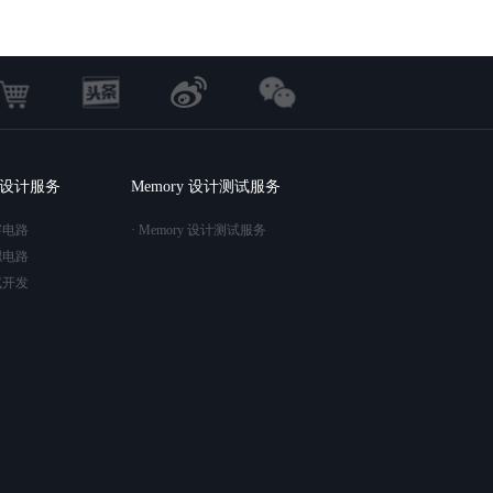
C 设计服务
Memory 设计测试服务
字电路
· Memory 设计测试服务
拟电路
试开发