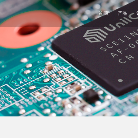
首 页
产品