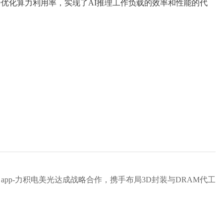
一步优化算力利用率，实现了AI推理工作负载的效率和性能的代
pp-力积电美光达成战略合作，携手布局3D封装与DRAM代工