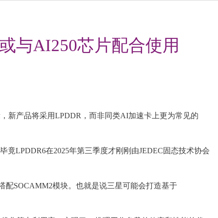
或与AI250芯片配合使用
示，新产品将采用LPDDR，而非同类AI加速卡上更为常见的
LPDDR6在2025年第三季度才刚刚由JEDEC固态技术协会
0将搭配SOCAMM2模块。也就是说三星可能会打造基于