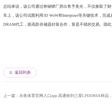
总结来说，该公司通过将铜锣厂房出售予美光，不仅换取了财
车上，该公司试图利用3D WoW和Interposer等关键技
DRAM代工，跟高阶存储器封装合作，算是不错的交易。因
返回列表
上一篇：乐鱼体育官网入口app-高通收到三星LPDDR6X样品，