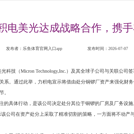
力积电美光达成战略合作，携手
发布者：乐鱼体育官网入口app
发布时间：2026-07-07
技（Micron Technology,Inc.）及其全球子公司与
系。通过此举，力积电宣示将借由处分铜锣厂资产来强化财务体质，并
节。
注的具体行动，是该公司决定处分其位于铜锣的厂房及厂务设施
示该公司在资产处分上采取了精准切割的策略，一方面将不动产