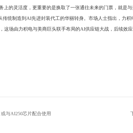
务上的灵活度，更重要的是换取了一张通往未来的门票，就是与
术，完成从传统制造到AI先进封装代工的华丽转身。市场人士指出，力
此，这场由力积电与美商巨头联手布局的AI供应链大战，后续效
或与AI250芯片配合使用